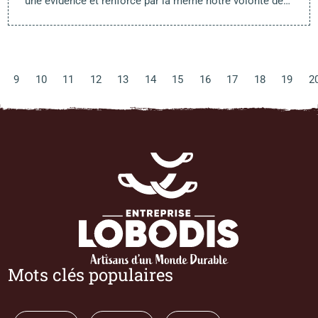
une évidence et renforce par là même notre volonté de…
9
10
11
12
13
14
15
16
17
18
19
2
Mots clés populaires