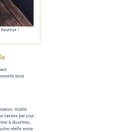
 heureux !
le
pact
conseils pour
ation. Inutile
x tasses par jour :
hine à dosettes,
otre réelle envie :