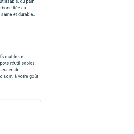
utilisable, du pain
rbone liée au
saine et durable..
s inutiles et
ots réutilisables,
tueuses de
c soin, à votre goût