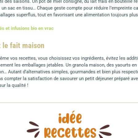
fil des saisons. Un pot de miel consigné, du lait frais en bouteille ré
s un sac en tissu… Chaque geste compte pour réduire l’empreinte ca
allages superflus, tout en favorisant une alimentation toujours plus 
s et infusions bio en vrac
z le fait maison
me vos recettes, vous choisissez vos ingrédients, évitez les additif
ement les emballages jetables. Un granola maison, des yaourts en p
on… Autant d’alternatives simples, gourmandes et bien plus respec
s compter la satisfaction de savourer un petit déjeuner préparé ave
r la qualité !