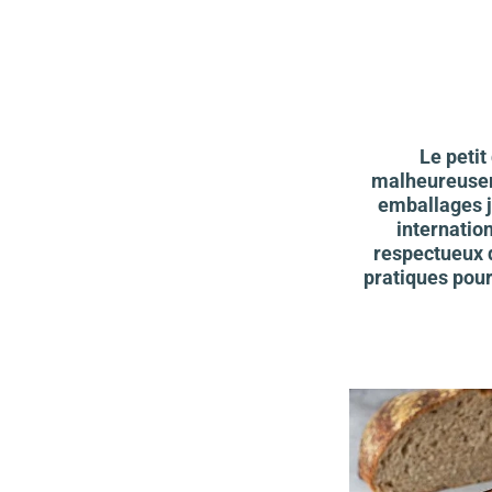
Le petit
malheureuseme
emballages j
internatio
respectueux d
pratiques pour