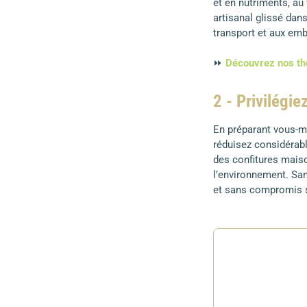
et en nutriments, au 
artisanal glissé dan
transport et aux emb
⏩
Découvrez nos thé
2 - Privilégie
En préparant vous-mê
réduisez considérabl
des confitures mais
l’environnement. San
et sans compromis su