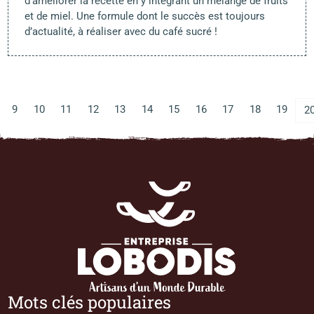
d’améliorer la recette en y intégrant un mélange de fruits
et de miel. Une formule dont le succès est toujours
d’actualité, à réaliser avec du café sucré !
9
10
11
12
13
14
15
16
17
18
19
2
Mots clés populaires