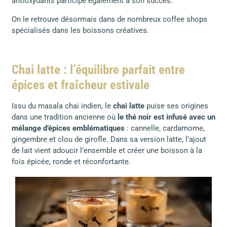
antioxydants participe également à son succès.
On le retrouve désormais dans de nombreux coffee shops
spécialisés dans les boissons créatives.
Chai latte : l’équilibre parfait entre
épices et fraîcheur estivale
Issu du masala chai indien, le
chai latte
puise ses origines
dans une tradition ancienne où
le thé noir est infusé avec un
mélange d’épices emblématiques
: cannelle, cardamome,
gingembre et clou de girofle. Dans sa version latte, l’ajout
de lait vient adoucir l’ensemble et créer une boisson à la
fois épicée, ronde et réconfortante.