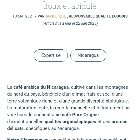
doux et acidulé
10 MAI 2021
- PAR
ANGÉLIQUE
, RESPONSABLE QUALITÉ LOBODIS
(Article mis à jour le 22 juin 2026)
Expertise
Nicaragua
Le
café arabica du Nicaragua
, cultivé dans les montagnes
du nord du pays, bénéficie d’un climat frais et sec, d’une
terre volcanique riche et d’une grande diversité biologique.
La maturation lente, la récolte manuelle et le traitement par
voie humide donnent à
ce café Pure Origine
d’exceptionnelles
qualités organoleptiques
et des
arômes
délicats
, spécifiques au Nicaragua.
Notre Nicaragua
est un café à la fois doux et acidulé, qui