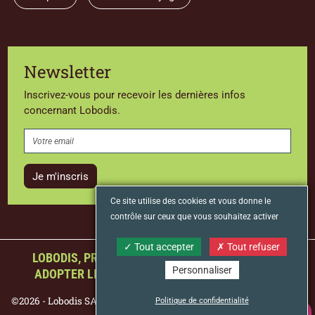
Newsletter
Inscrivez-vous pour recevoir les dernières infos
concernant Lobodis.
Je m'inscris
Ce site utilise des cookies et vous donne le
contrôle sur ceux que vous souhaitez activer
Tout accepter
Tout refuser
LOBODIS, PREMIER TORRÉFACTEUR FRANÇAIS À
Personnaliser
ADOPTER LE STATUT D’ENTREPRISE À MISSION
©2026 - Lobodis SAS
Mentions légales
Protection des données
Politique de confidentialité
NOUS CONTACTER