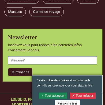
Marques
Carnet de voyage
Newsletter
Inscrivez-vous pour recevoir les dernières infos
concernant Lobodis.
Je m'inscris
Ce site utilise des cookies et vous donne le
contrôle sur ceux que vous souhaitez activer
Tout accepter
Tout refuser
LOBODIS, PREMIER TORRÉFACTEUR FRANÇAIS À
Personnaliser
ADOPTER LE STATUT D’ENTREPRISE À MISSION