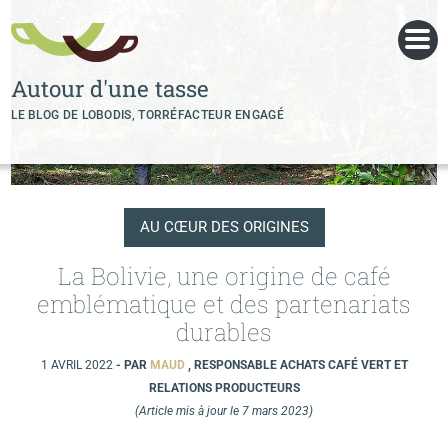
Panneau de gestion des cookies
Autour d'une tasse
LE BLOG DE LOBODIS, TORRÉFACTEUR ENGAGÉ
AU CŒUR DES ORIGINES
La Bolivie, une origine de café
emblématique et des partenariats
durables
1 AVRIL 2022
- PAR
MAUD
, RESPONSABLE ACHATS CAFÉ VERT ET
RELATIONS PRODUCTEURS
(Article mis à jour le 7 mars 2023)