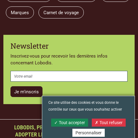
Marques
Carnet de voyage
Newsletter
Inscrivez-vous pour recevoir les dernières infos
concernant Lobodis.
Je m'inscris
Ce site utilise des cookies et vous donne le
contrôle sur ceux que vous souhaitez activer
Tout accepter
Tout refuser
LOBODIS, PREMIER TORRÉFACTEUR FRANÇAIS À
Personnaliser
ADOPTER LE STATUT D’ENTREPRISE À MISSION