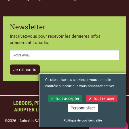
Newsletter
Inscrivez-vous pour recevoir les dernières infos
concernant Lobodis.
Je m'inscris
Ce site utilise des cookies et vous donne le
contrôle sur ceux que vous souhaitez activer
Tout accepter
Tout refuser
LOBODIS, PREMIER TORRÉFACTEUR FRANÇAIS À
Personnaliser
ADOPTER LE STATUT D’ENTREPRISE À MISSION
©2026 - Lobodis SAS
Mentions légales
Protection des données
Politique de confidentialité
NOUS CONTACTER