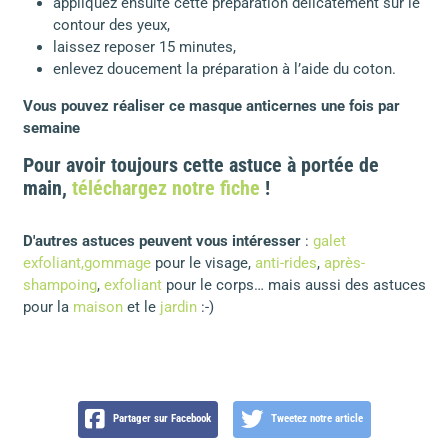
appliquez ensuite cette préparation délicatement sur le
contour des yeux,
laissez reposer 15 minutes,
enlevez doucement la préparation à l’aide du coton.
Vous pouvez réaliser ce masque anticernes une fois par
semaine
Pour avoir toujours cette astuce à portée de
main,
téléchargez notre fiche
!
D'autres astuces peuvent vous intéresser
:
galet
exfoliant,
gommage
pour le visage,
anti-rides
,
après-
shampoing
,
exfoliant
pour le corps… mais aussi des astuces
pour la
maison
et le
jardin
:-)
Partager sur Facebook
Tweetez notre article